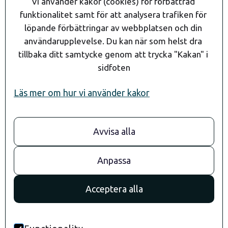
Vi använder kakor (cookies) för förbättrad 
funktionalitet samt för att analysera trafiken för 
löpande förbättringar av webbplatsen och din 
användarupplevelse. Du kan när som helst dra 
tillbaka ditt samtycke genom att trycka "Kakan" i 
sidfoten
Läs mer om hur vi använder kakor
Avvisa alla
08- 24 90 80
info@andaragroup.se
Stockholm
Anpassa
Convendum
Drottningg. 29
Acceptera alla
111 51 Stockholm
Göteborg
Kungsportsavenyn 21
41136 Göteborg