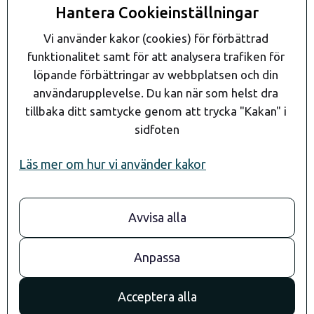
Kontakta oss
Hantera Cookieinställningar
Kontakt
Vi använder kakor (cookies) för förbättrad 
funktionalitet samt för att analysera trafiken för 
löpande förbättringar av webbplatsen och din 
användarupplevelse. Du kan när som helst dra 
tillbaka ditt samtycke genom att trycka "Kakan" i 
sidfoten
Läs mer om hur vi använder kakor
Avvisa alla
08- 24 90 80
info@andaragroup.se
Stockholm
Anpassa
Convendum
Drottningg. 29
Acceptera alla
111 51 Stockholm
Göteborg