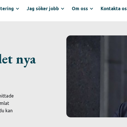
tering
Jag söker jobb
Om oss
Kontakta os
det nya
ittade 
amlat 
du kan 