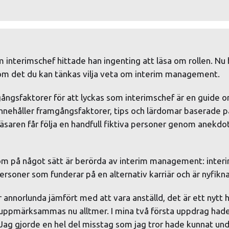
interimschef hittade han ingenting att läsa om rollen. Nu 
m det du kan tänkas vilja veta om interim management.
gsfaktorer för att lyckas som interimschef är en guide om 
innehåller framgångsfaktorer, tips och lärdomar baserade p
Läsaren får följa en handfull fiktiva personer genom anekdo
som på något sätt är berörda av interim management: inter
rsoner som funderar på en alternativ karriär och är nyfikna
 annorlunda jämfört med att vara anställd, det är ett nytt 
n uppmärksammas nu alltmer. I mina två första uppdrag hade 
 Jag gjorde en hel del misstag som jag tror hade kunnat und