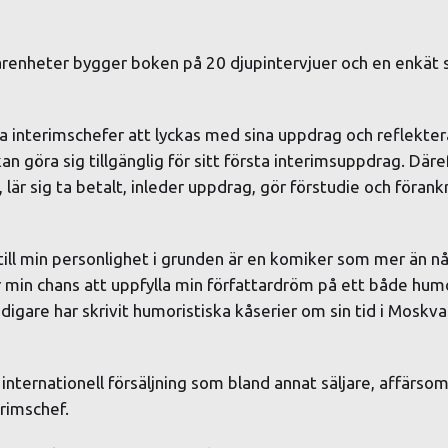
arenheter bygger boken på 20 djupintervjuer och en enkät 
 interimschefer att lyckas med sina uppdrag och reflektera 
kan göra sig tillgänglig för sitt första interimsuppdrag. Däre
 lär sig ta betalt, inleder uppdrag, gör förstudie och förankrar
till min personlighet i grunden är en komiker som mer än någ
r min chans att uppfylla min författardröm på ett både humor
digare har skrivit humoristiska kåserier om sin tid i Moskv
internationell försäljning som bland annat säljare, affärso
erimschef.