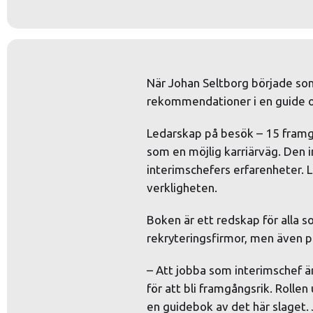
När Johan Seltborg började som 
rekommendationer i en guide o
Ledarskap på besök – 15 framgån
som en möjlig karriärväg. Den 
interimschefers erfarenheter. 
verkligheten.
Boken är ett redskap för alla 
rekryteringsfirmor, men även pe
– Att jobba som interimschef är
för att bli framgångsrik. Rolle
en guidebok av det här slaget.