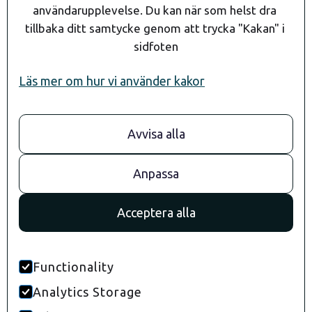
användarupplevelse. Du kan när som helst dra 
tillbaka ditt samtycke genom att trycka "Kakan" i 
sidfoten
Läs mer om hur vi använder kakor
Avvisa alla
08- 24 90 80
info@andaragroup.se
Stockholm
Anpassa
Convendum
Drottningg. 29
Acceptera alla
111 51 Stockholm
Göteborg
Kungsportsavenyn 21
41136 Göteborg
Functionality
Malmö
Analytics Storage
S:t Johannesgatan 2