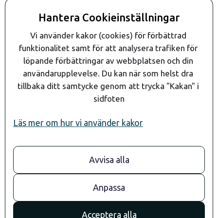
Kontakta oss
Hantera Cookieinställningar
Kontakt
Vi använder kakor (cookies) för förbättrad 
funktionalitet samt för att analysera trafiken för 
löpande förbättringar av webbplatsen och din 
användarupplevelse. Du kan när som helst dra 
tillbaka ditt samtycke genom att trycka "Kakan" i 
sidfoten
Läs mer om hur vi använder kakor
Avvisa alla
08- 24 90 80
info@andaragroup.se
Stockholm
Anpassa
Convendum
Drottningg. 29
Acceptera alla
111 51 Stockholm