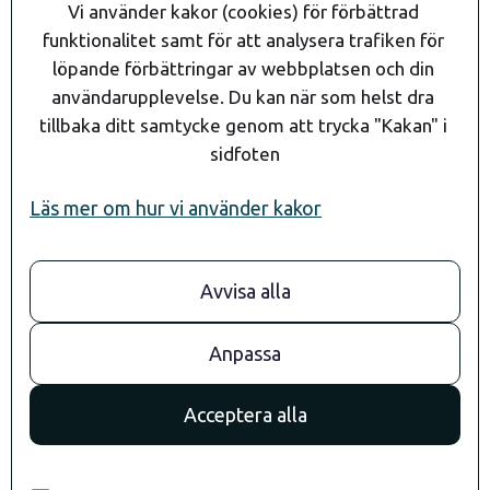
Vi använder kakor (cookies) för förbättrad 
funktionalitet samt för att analysera trafiken för 
löpande förbättringar av webbplatsen och din 
användarupplevelse. Du kan när som helst dra 
tillbaka ditt samtycke genom att trycka "Kakan" i 
sidfoten
Läs mer om hur vi använder kakor
Avvisa alla
08- 24 90 80
info@andaragroup.se
Stockholm
Anpassa
Convendum
Drottningg. 29
Acceptera alla
111 51 Stockholm
Göteborg
Kungsportsavenyn 21