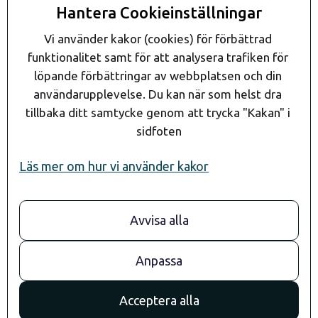
Kontakta oss
Hantera Cookieinställningar
Kontakt
Vi använder kakor (cookies) för förbättrad 
funktionalitet samt för att analysera trafiken för 
löpande förbättringar av webbplatsen och din 
användarupplevelse. Du kan när som helst dra 
tillbaka ditt samtycke genom att trycka "Kakan" i 
sidfoten
Läs mer om hur vi använder kakor
Avvisa alla
08- 24 90 80
info@andaragroup.se
Stockholm
Anpassa
Convendum
Drottningg. 29
Acceptera alla
111 51 Stockholm
Göteborg