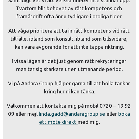
Samtidigt vet vi att verksamheter inte stannar upp. 
Tvärtom blir behovet av rätt kompetens och 
framåtdrift ofta ännu tydligare i oroliga tider.
Att våga prioritera att ta in rätt kompetens vid rätt 
tillfälle, ibland som konsult, ibland som tillsvidare, 
kan vara avgörande för att inte tappa riktning.
I vissa lägen är det just genom rätt rekryteringar 
man tar sig starkare ur en utmanande period.
Vi på Andara Group hjälper gärna till att bolla tankar 
kring hur ni kan tänka.
Välkommen att kontakta mig på mobil 0720 – 19 92 
09 eller mejl 
linda.gadd@andaragroup.se
 eller 
boka 
ett möte direkt 
med mig.