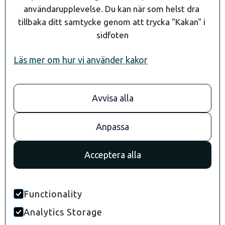
användarupplevelse. Du kan när som helst dra 
tillbaka ditt samtycke genom att trycka "Kakan" i 
sidfoten
Läs mer om hur vi använder kakor
Avvisa alla
08- 24 90 80
info@andaragroup.se
Stockholm
Anpassa
Convendum
Drottningg. 29
Acceptera alla
111 51 Stockholm
Göteborg
Kungsportsavenyn 21
Functionality
41136 Göteborg
Malmö
Analytics Storage
S:t Johannesgatan 2