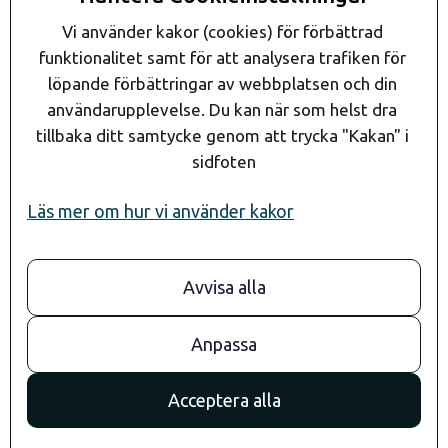
Kontakt
Vi använder kakor (cookies) för förbättrad 
funktionalitet samt för att analysera trafiken för 
löpande förbättringar av webbplatsen och din 
användarupplevelse. Du kan när som helst dra 
tillbaka ditt samtycke genom att trycka "Kakan" i 
sidfoten
Läs mer om hur vi använder kakor
Avvisa alla
08- 24 90 80
info@andaragroup.se
Stockholm
Anpassa
Convendum
Drottningg. 29
Acceptera alla
111 51 Stockholm
Göteborg